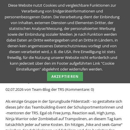
Diese Website nutzt Cookies und vergleichbare Funktionen zur
Verarbeitung von Endgeräteinformationen und
personenbezogenen Daten. Die Verarbeitung dient der Einbindung
Hauptevent Schulsportmentorinnen /
von Inhalten, externen Diensten und Elementen Dritter, der
statistischen Analyse/Messung, der personalisierten Werbung
Schulsportmentoren
sowie der Einbindung sozialer Medien. Je nach Funktion werden
dabei Daten an Dritte weitergegeben und an Dritte in Ländern, in
Teck-Realschule Kirchheim unter Teck
Unser Schul-Blog
News Details
denen kein angemessenes Datenschutzniveau vorliegt und von
diesen verarbeitet wird, z. B. die USA. Ihre Einwilligung ist stets
freiwillig, für die Nutzung unserer Website nicht erforderlich und
Hauptevent
kann jederzeit über den im Footer aufgeführten Link "Cookie
Schulsportmentorinnen /
Einstellungen" abgelehnt oder widerrufen werden.
AKZEPTIEREN
Schulsportmentoren
02.07.2026
von Team-Blog der TRS (Kommentare: 0)
Als einzige Gruppe in der Sprungbude Filderstadt - so gestaltete sich
dieses Jahr das Teambuilding-Event der Schulsportmentorinnen und
-mentoren der TRS. Egal ob Free Jump, Reaction wall, High Jump,
Ninja Warrior oder Zombieball auf Trampolinen, an diesem Tag kam
tatsächlich jeder auf seine Kosten. Ein hitziges „hike and seek-Game“