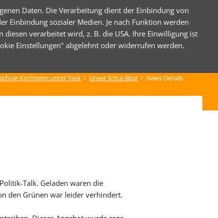
genen Daten. Die Verarbeitung dient der Einbindung von
der Einbindung sozialer Medien. Je nach Funktion werden
esen verarbeitet wird, z. B. die USA. Ihre Einwilligung ist
Nav
ANISATION
KONTAKT
ANMELDUNG ISERV
Cookie Einstellungen" abgelehnt oder widerrufen werden.
übe
ine
schule Kirchheim unter Teck
Unser Schul-Blog
News Details
e
map
essum und Datenschutz
Politik-Talk. Geladen waren die
on den Grünen war leider verhindert.