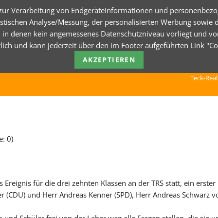
 zur Verarbeitung von Endgeräteinformationen und personenbezo
atistischen Analyse/Messung, der personalisierten Werbung sowie 
 in denen kein angemessenes Datenschutzniveau vorliegt und von di
CHUL-BLOG
ALLES RUND UM DIE SCHULE
ORG
derlich und kann jederzeit über den im Footer aufgeführten Link "
AKZEPTIEREN
ule
Downloads
Term
Teck-Real
erung
Wichtige Downloads und
FAQ
Informationen.
Such
Downloads & Infos
Site
ntoren
: 0)
Impr
ignis für die drei zehnten Klassen an der TRS statt, ein erster 
er (CDU) und Herr Andreas Kenner (SPD), Herr Andreas Schwarz v