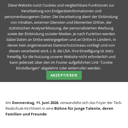
Diese Website nutzt Cookies und vergleichbare Funktionen zur
Verarbeitung von Endgeräteinformationen und
personenbezogenen Daten. Die Verarbeitung dient der Einbindung
Sing & Poetry Night begeistert mit Talent,
von Inhalten, externen Diensten und Elementen Dritter, der
statistischen Analyse/Messung, der personalisierten Werbung
Kreativität und Teamgeist
sowie der Einbindung sozialer Medien. Je nach Funktion werden
dabei Daten an Dritte weitergegeben und an Dritte in Ländern, in
Teck-Realschule Kirchheim unter Teck
Unser Schul-Blog
News Details
denen kein angemessenes Datenschutzniveau vorliegt und von
diesen verarbeitet wird, z. B. die USA. Ihre Einwilligung ist stets
freiwillig, für die Nutzung unserer Website nicht erforderlich und
Sing & Poetry Night begeistert mit
kann jederzeit über den im Footer aufgeführten Link "Cookie
Talent, Kreativität und Teamgeist
Einstellungen" abgelehnt oder widerrufen werden.
AKZEPTIEREN
24.06.2026
von Team-Blog der TRS (Kommentare: 0)
Am
Donnerstag, 11. Juni 2026
, verwandelte sich das Foyer der Teck-
Realschule Kirchheim in eine
Bühne für junge Talente, deren
Familien und Freunde
: