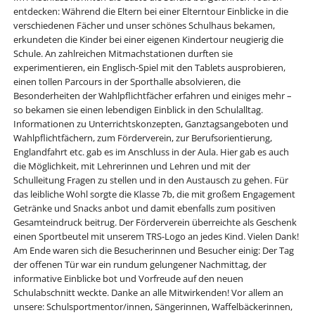
entdecken: Während die Eltern bei einer Elterntour Einblicke in die
verschiedenen Fächer und unser schönes Schulhaus bekamen,
erkundeten die Kinder bei einer eigenen Kindertour neugierig die
Schule. An zahlreichen Mitmachstationen durften sie
experimentieren, ein Englisch-Spiel mit den Tablets ausprobieren,
einen tollen Parcours in der Sporthalle absolvieren, die
Besonderheiten der Wahlpflichtfächer erfahren und einiges mehr –
so bekamen sie einen lebendigen Einblick in den Schulalltag.
Informationen zu Unterrichtskonzepten, Ganztagsangeboten und
Wahlpflichtfächern, zum Förderverein, zur Berufsorientierung,
Englandfahrt etc. gab es im Anschluss in der Aula. Hier gab es auch
die Möglichkeit, mit Lehrerinnen und Lehren und mit der
Schulleitung Fragen zu stellen und in den Austausch zu gehen. Für
das leibliche Wohl sorgte die Klasse 7b, die mit großem Engagement
Getränke und Snacks anbot und damit ebenfalls zum positiven
Gesamteindruck beitrug. Der Förderverein überreichte als Geschenk
einen Sportbeutel mit unserem TRS-Logo an jedes Kind. Vielen Dank!
Am Ende waren sich die Besucherinnen und Besucher einig: Der Tag
der offenen Tür war ein rundum gelungener Nachmittag, der
informative Einblicke bot und Vorfreude auf den neuen
Schulabschnitt weckte. Danke an alle Mitwirkenden! Vor allem an
unsere: Schulsportmentor/innen, Sängerinnen, Waffelbäckerinnen,