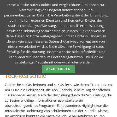
Diese Website nutzt Cookies und vergleichbare Funktionen zur
Verarbeitung von Endgeräteinformationen und
personenbezogenen Daten. Die Verarbeitung dient der Einbindung
Tag der offenen Türe 2026
von Inhalten, externen Diensten und Elementen Dritter, der
statistischen Analyse/Messung, der personalisierten Werbung
sowie der Einbindung sozialer Medien. Je nach Funktion werden
Teck-Realschule Kirchheim unter Teck
Unser Schul-Blog
News Details
dabei Daten an Dritte weitergegeben und an Dritte in Ländern, in
denen kein angemessenes Datenschutzniveau vorliegt und von
Tag der offenen Türe 2026
diesen verarbeitet wird, z. B. die USA. Ihre Einwilligung ist stets
freiwillig, für die Nutzung unserer Website nicht erforderlich und
kann jederzeit über den im Footer aufgeführten Link "Cookie
12.02.2026
von Team-Blog der TRS (Kommentare: 0)
Einstellungen" abgelehnt oder widerrufen werden.
Gelungener Tag der offenen Tür an der
AKZEPTIEREN
Teck-Realschule
Zahlreiche 4.-Klässlerinnen und 4.-Klässler sowie deren Eltern nutzten
am 11.02. die Gelegenheit, die Teck-Realschule beim Tag der offenen
Tür kennenzulernen. Nach der Begrüßung durch die Schulleitung, die
zu Beginn wichtige Informationen gab, startete ein
abwechslungsreiches Programm. Ein besonderes Highlight war die
musikalische Darbietung von Schülerinnen aus der 7. und 8. Klasse.
Im Anschluss konnten die Gäste die Schule bei geführten Touren