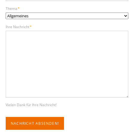
Pflichtfeld
Thema
*
Pflichtfeld
Ihre Nachricht
*
Vielen Dank für Ihre Nachricht!
NACHRICHT ABSENDEN!