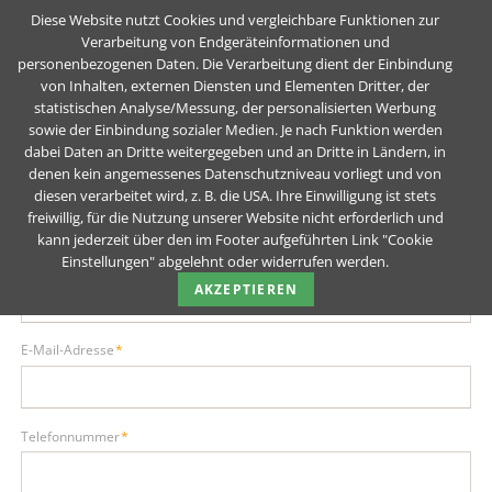
Diese Website nutzt Cookies und vergleichbare Funktionen zur
Verarbeitung von Endgeräteinformationen und
personenbezogenen Daten. Die Verarbeitung dient der Einbindung
von Inhalten, externen Diensten und Elementen Dritter, der
Teck Realschule Kirchheim
Teck Realschule Kirchheim
statistischen Analyse/Messung, der personalisierten Werbung
sowie der Einbindung sozialer Medien. Je nach Funktion werden
(Teck)
(Teck)
dabei Daten an Dritte weitergegeben und an Dritte in Ländern, in
denen kein angemessenes Datenschutzniveau vorliegt und von
diesen verarbeitet wird, z. B. die USA. Ihre Einwilligung ist stets
freiwillig, für die Nutzung unserer Website nicht erforderlich und
kann jederzeit über den im Footer aufgeführten Link "Cookie
Einstellungen" abgelehnt oder widerrufen werden.
Pflichtfeld
Name
*
AKZEPTIEREN
Pflichtfeld
E-Mail-Adresse
*
Pflichtfeld
Telefonnummer
*